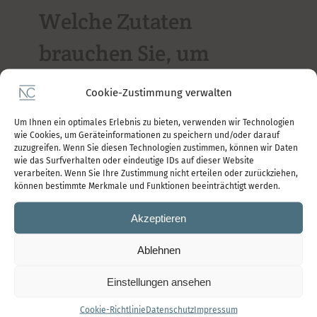
Kontakt
Welche Zutaten
brauchen Sie, um
befördert zu werden?
Cookie-Zustimmung verwalten
24. September 2020
|
Kategorien:
Karriere
|
Tags:
Um Ihnen ein optimales Erlebnis zu bieten, verwenden wir Technologien
Karriere
,
Karriereentwicklung
,
Talententwicklung
wie Cookies, um Geräteinformationen zu speichern und/oder darauf
zuzugreifen. Wenn Sie diesen Technologien zustimmen, können wir Daten
Wenn meine Coaching-Klienten das Gefühl
wie das Surfverhalten oder eindeutige IDs auf dieser Website
verarbeiten. Wenn Sie Ihre Zustimmung nicht erteilen oder zurückziehen,
haben, in ihrer Karriereentwicklung
können bestimmte Merkmale und Funktionen beeinträchtigt werden.
festzustecken, verwende ich oft ein Modell
Akzeptieren
des Corporate Leadership Council [...]
Ablehnen
Weiterlesen
Einstellungen ansehen
Cookie-Richtlinie
Datenschutz
Impressum