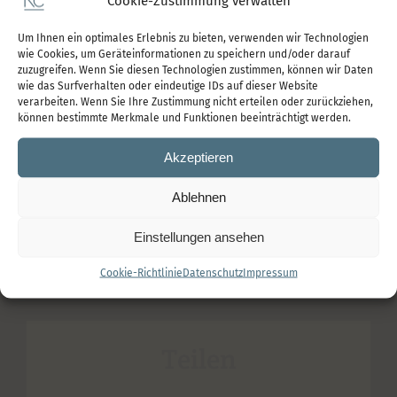
Cookie-Zustimmung verwalten
Lebenswelt einzigartig sind, daher gibt es keine
Um Ihnen ein optimales Erlebnis zu bieten, verwenden wir Technologien
Klischees und vorgefertigen Lösungen. Sie werden
wie Cookies, um Geräteinformationen zu speichern und/oder darauf
zuzugreifen. Wenn Sie diesen Technologien zustimmen, können wir Daten
merken, was bei Ihnen funktioniert. Wenn ein
wie das Surfverhalten oder eindeutige IDs auf dieser Website
Ansatz wirksam ist, verfolgen wir ihn weiter, wenn
verarbeiten. Wenn Sie Ihre Zustimmung nicht erteilen oder zurückziehen,
können bestimmte Merkmale und Funktionen beeinträchtigt werden.
er jedoch nicht passt, ziehen wir daraus
Schlussfolgerungen und suchen nach den guten
Akzeptieren
Gründen, warum Sie am bisherigen festhalten
Ablehnen
möchten oder etwas anderes benötigen.
Einstellungen ansehen
5. Juli 2023
|
Kategorien:
Methoden
Cookie-Richtlinie
Datenschutz
Impressum
Teilen