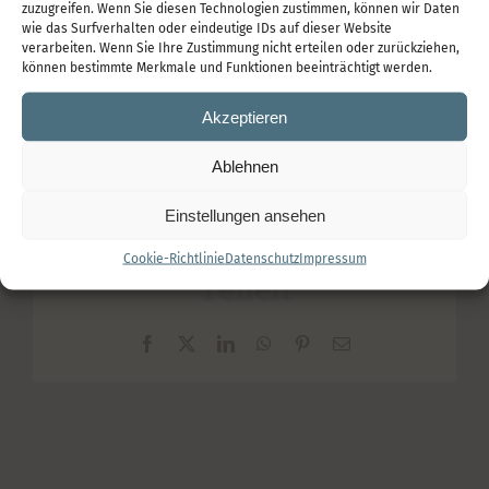
Abständen weitere Einzeltermine
zuzugreifen. Wenn Sie diesen Technologien zustimmen, können wir Daten
wie das Surfverhalten oder eindeutige IDs auf dieser Website
vereinbaren, um
langfristig am Ball zu
verarbeiten. Wenn Sie Ihre Zustimmung nicht erteilen oder zurückziehen,
bleiben
oder
einzelne Themen punktuell zu
können bestimmte Merkmale und Funktionen beeinträchtigt werden.
bearbeiten
.
Akzeptieren
4. Juli 2023
|
Kategorien:
Inhalt
,
Prozess
Ablehnen
Einstellungen ansehen
Cookie-Richtlinie
Datenschutz
Impressum
Teilen
Facebook
X
LinkedIn
WhatsApp
Pinterest
E-
Mail